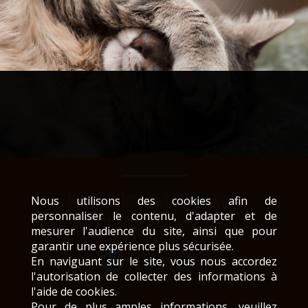
Une question, une commande ?
Nous utilisons des cookies afin de
personnaliser le contenu, d'adapter et de
N’hésitez-pas, contactez nous !
mesurer l'audience du site, ainsi que pour
garantir une expérience plus sécurisée.
09 83 37 89 69
En naviguant sur le site, vous nous accordez
l'autorisation de collecter des informations à
l'aide de cookies.
Pour de plus amples informations, veuillez