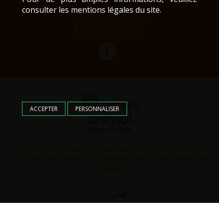
consulter les mentions légales du site.
Restez connecté
ACCEPTER
PERSONNALISER
Landes Animal nutrition
- 3 bis rue des métiers, ZA Casablanca, 40230 Saint Vincent de
Tyrosse
©
mentions légales
Gedone
Site crée en France