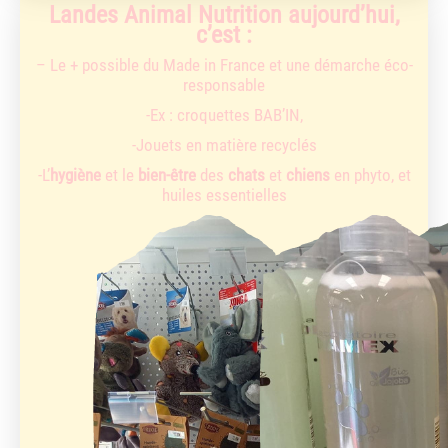
Landes Animal Nutrition aujourd’hui,
c’est :
– Le + possible du Made in France et une démarche éco-
responsable
-Ex : croquettes BAB’IN,
-Jouets en matière recyclés
-L’
hygiène
et le
bien-être
des
chats
et
chiens
en phyto, et
huiles essentielles