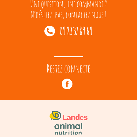
Une question, une commande ?
N’hésitez-pas, contactez nous !
09 83 37 89 69
Restez connecté