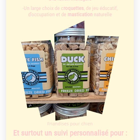
-Un large choix de c
roquettes
, de jeu éducatif,
d’occupation et de
mastication
naturelle
Friandises pour chien
Et surtout un suivi personnalisé pour :