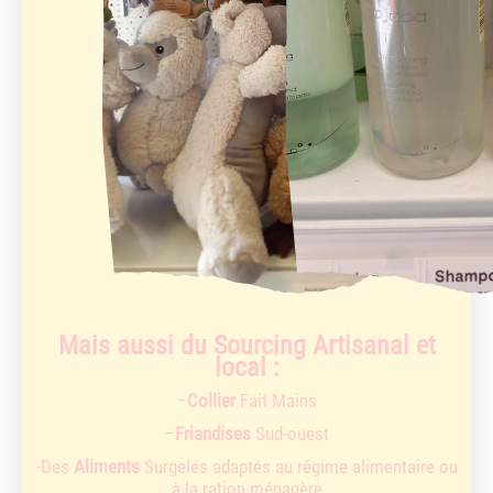
Mais aussi du Sourcing Artisanal et
local :
–
Collier
Fait Mains
–
Friandises
Sud-ouest
-Des
Aliments
Surgelés adaptés au régime alimentaire ou
à la ration ménagère