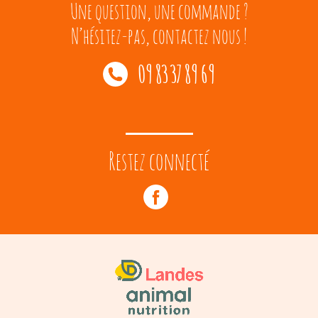
Une question, une commande ?
N’hésitez-pas, contactez nous !
09 83 37 89 69
Restez connecté